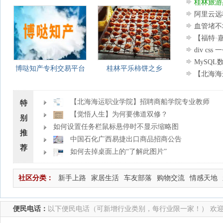
桂林旅游
江、龙脊梯
阿里云远
户”解决方
血管堵不
【福特·
div cs
MySQ
博哒知产专利交易平台
桂林平乐柿饼之乡
【北海海
【北海海运职业学院】招聘商船学院专业教师
特
等若干名
【觉悟人生】为何要佛道双修？
别
如何设置任务栏鼠标悬停时不显示缩略图
推
中国石化广西易捷出口商品招商公告
荐
如何去掉桌面上的“了解此图片”
社区分类：
新手上路
家居生活
车友部落
购物交流
情感天地
便民电话：
以下便民电话（可新增行业类别，每行业限一家！） 欢