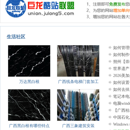
生活社区
如何管理
如何制作
朔州【崇
被低估的塞
世界遗产
2026
万达黑白根
广西线条电梯门套加工
如何设置
如何去掉
笔记本电
电脑wi
【广西桂林
中国石化
Window
广西黑白根有哪些特点
广西三象建筑安装