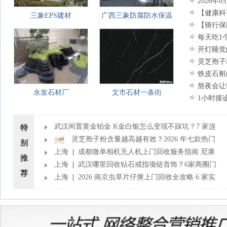
2026年
【健康科
三象EPS建材
广西三象防腐防水保温
【骑行保
每天吃1
开灯睡觉
灵芝孢子
感者避坑指
铁皮石斛
熬夜会让
永发石材厂
文市石材一条街
1小时接
武汉闲置黄金铂金 K金白银怎么变现不踩坑？7 家连
特
锁门店实测 全品类实时行情
灵芝孢子粉含量越高越有效？2026 年七款热门
别
品牌深度实测，肠胃敏感者避坑指南
上海
|
成都微单相机无人机上门回收服务指南 尼康
推
佳能索尼松下单反镜头回收行情
上海
|
武汉哪里回收钻石戒指项链首饰？6家商圈门
荐
店指南 卡地亚梵克雅宝回收价格
上海
|
2026 南京虫草片仔癀上门回收全攻略 6 家实
体门店服务与行情详解