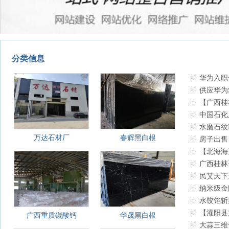
分类信息
华为入职
供应华为S5
【广西桂林
中国石化
水磨石纹
万达石材厂
春辉黑白根
房子出售
【北海海
广西桂林
第一批柿饼
民艾天下
纳米级金
水饺馅斩
【灌阳县文
广西重质碳酸钙
华晟黑白根
根、广西白
大蒜三维