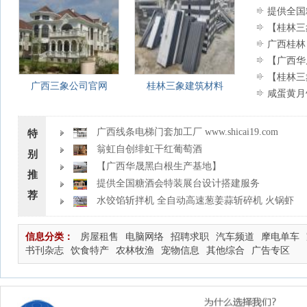
提供全国
【桂林三
广西桂林
姑娘、海浪
【广西华晟
根、广西白
【桂林三
广西三象公司官网
桂林三象建筑材料
咸蛋黄月
广西线条电梯门套加工厂 www.shicai19.com
特
翁虹自创绯虹干红葡萄酒
别
【广西华晟黑白根生产基地】
推
shicai188.julong5.com 专业供应黑白根、广西白、金镶玉
提供全国糖酒会特装展台设计搭建服务
荐
水饺馅斩拌机 全自动高速葱姜蒜斩碎机 火锅虾
滑斩拌机
信息分类：
房屋租售
电脑网络
招聘求职
汽车频道
摩电单车
书刊杂志
饮食特产
农林牧渔
宠物信息
其他综合
广告专区