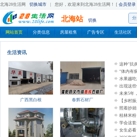
北海28生活网
切换城市
|
您好，欢迎来到北海28生活网！ [
会员登录
北海站
分
切换
网站首页
分类信息
房屋租售
广告专区
生活社区
生活资讯
这种“抗
“体内有
始“堵”了
水果越吃
吃！
出现这些
未来5年
广西黑白根
春辉石材厂
【乡村振
甜蜜产业助
照着抄就
好
桂林米粉
学会这套
女生必看